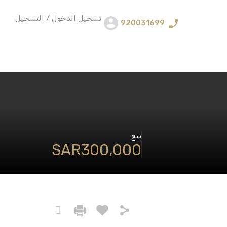
تسجيل الدخول / التسجيل
920031699
بيع
‪SAR300,000