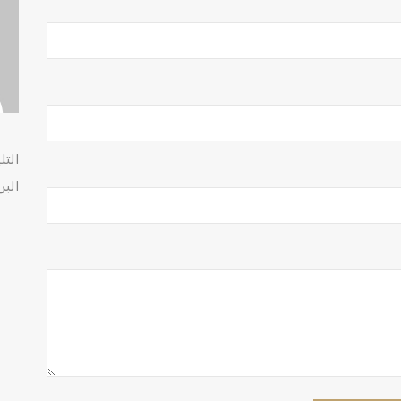
التل
البر