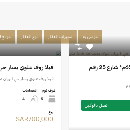
موصى به
مميزات العقار
نوع العقار
موقع ا
أرض سكنية للبيع في حي الريان تبوك | 658م² شارع 25 رقم
فيلا روف علوي يسار حي 
فيلا روف علوي يسار حي الريان د
غرف نوم
الحمامات
5
4
اتصل بالوكيل
بيع
‪SAR700,000