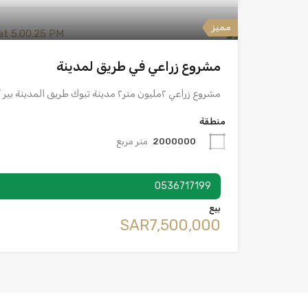
مميز
مشروع زراعي في طريق لمدينة
مشروع زراعي ٢مليون متر٢ مدينة تبوك طريق المدينة بير أعماق…
منطقة
2000000
متر مربع
0536717199
بيع
‪SAR7,500,000