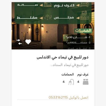
دور للبيع في تيماء حي الاندلس
دور للبيع في تيماء السداد…
غرف نوم
الحمامات
4
4
اتصل بالوكيل
0533162115