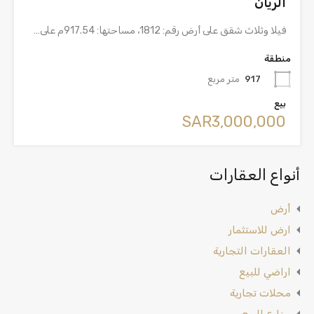
الريان
فيلا وثلاث شقق على أرض رقم: 1812، مساحتها: 917.54م على…
منطقة
917
متر مربع
بيع
‪SAR3,000,000
أنواع العقارات
أرض
ارض للاستثمار
العقارات التجارية
اراضي للبيع
محلات تجارية
مزارع للبيع