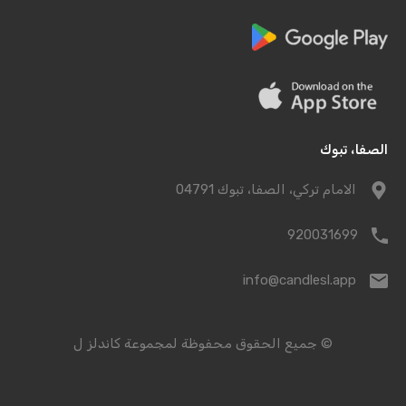
الصفا، تبوك
الامام تركي، الصفا، تبوك 04791
920031699
info@candlesl.app
© جميع الحقوق محفوظة لمجموعة كاندلز ل