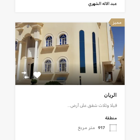
عبد الاله الشهري
مميز
الريان
فيلا وثلاث شقق على أرض…
منطقة
متر مربع
917