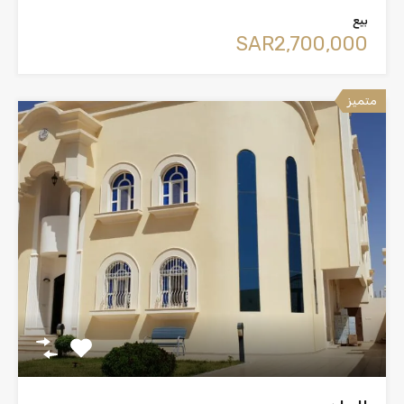
بيع
‪SAR2,700,000
متميز