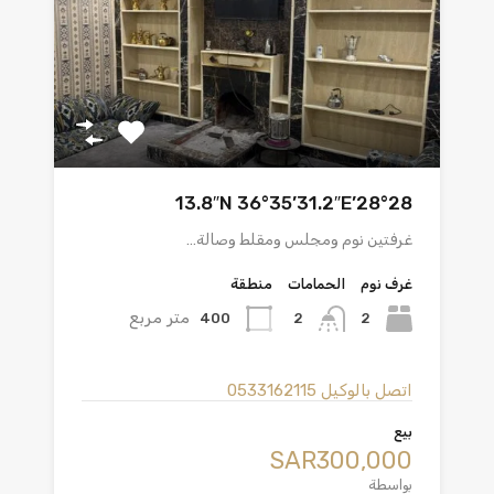
28°28’13.8″N 36°35’31.2″E
غرفتين نوم ومجلس ومقلط وصالة…
غرف نوم
الحمامات
منطقة
متر مربع
400
2
2
اتصل بالوكيل
0533162115
بيع
‪SAR300,000
بواسطة