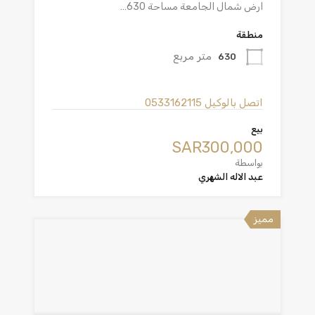
ارض شمال الجامعة مساحة 630…
منطقة
متر مربع
630
اتصل بالوكيل
0533162115
بيع
‪SAR300,000
بواسطة
عبد الاله الشهري
مميز