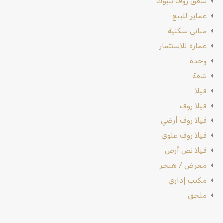
شقق روف بتبوك
عماير للبيع
مباني سكنية
عمارة للاستثمار
وحدة
شقة
فيلا
فيلا روف
فيلا روف أرضي
فيلا روف علوي
فيلا نص أرض
معرض / هنجر
مكتب إداري
ملحق