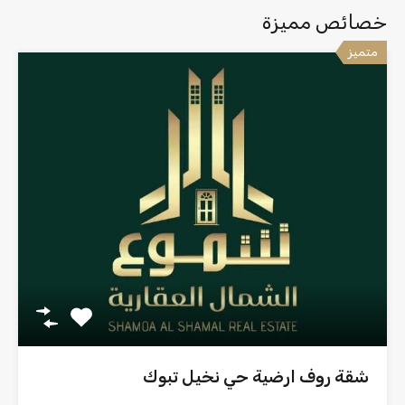
خصائص مميزة
متميز
شقة روف ارضية حي نخيل تبوك