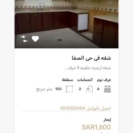
شقه فى حى الصفا
شقه ارضيه خلفيه 4 غرف…
غرف نوم
الحمامات
منطقة
متر مربع
150
4
2
اتصل بالوكيل
0510105959
إيجار
‪SAR1,600