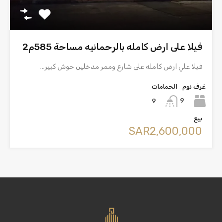
فيلا على ارض كامله بالرحمانيه مساحة 585م2
فيلا علي ارض كامله على شارع وممر مدخلين حوش كبير…
غرف نوم
الحمامات
9
9
بيع
‪SAR2,600,000