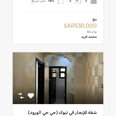
متر مربع
180
5
3
بيع
‪SAR530,000
بواسطة
محمد فريد
شقة للإيجار في تبوك (حي حي الورود)