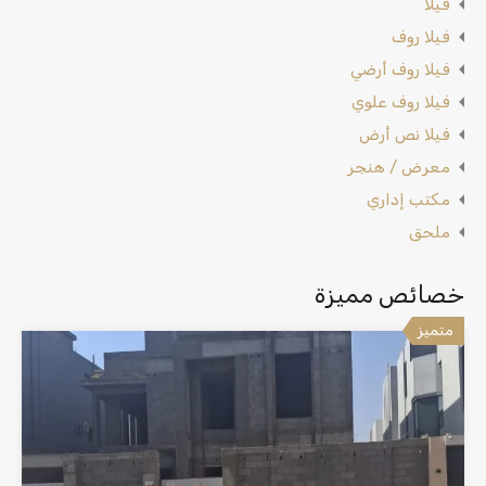
فيلا
فيلا روف
فيلا روف أرضي
فيلا روف علوي
فيلا نص أرض
معرض / هنجر
مكتب إداري
ملحق
خصائص مميزة
متميز