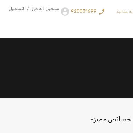
تسجيل الدخول / التسجيل
920031699
ة مثالية
خصائص مميزة