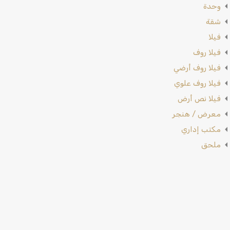
وحدة
شقة
فيلا
فيلا روف
فيلا روف أرضي
فيلا روف علوي
فيلا نص أرض
معرض / هنجر
مكتب إداري
ملحق