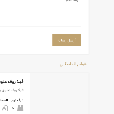
القوائم الخاصة بي
فيلا روف علو
فيلا روف علوى 
غرف نوم
الحما
5