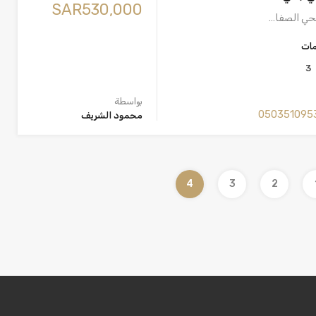
‪SAR530,000
حي الصفا…
مات
3
بواسطة
050351095
محمود الشريف
4
3
2