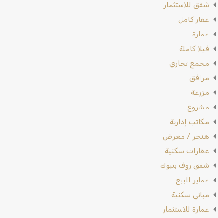
شقق للاستثمار
عقار كامل
عمارة
فيلا كاملة
مجمع تجاري
مرافق
مزرعة
مشروع
مكاتب إدارية
هنجر / معرض
عقارات سكنية
شقق روف بتبوك
عماير للبيع
مباني سكنية
عمارة للاستثمار