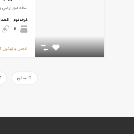
شقه دور ارضي ب
غرف نوم
الحما
5
اتصل بالوكيل
3
السابق
1