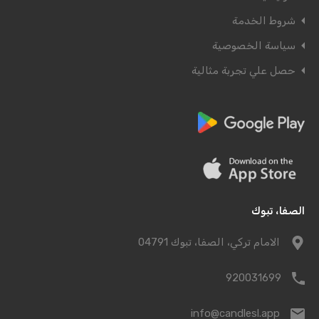
شروط الخدمة
سياسة الخصوصية
حصل علي تجربة مثالية
الصفا، تبوك
الامام تركي، الصفا، تبوك 04791
920031699
info@candlesl.app