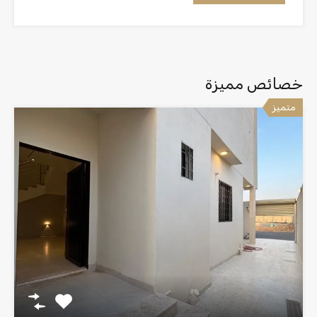
خصائص مميزة
متميز