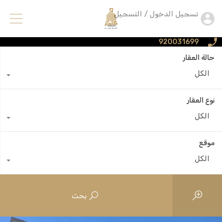
تسجيل الدخول / التسجيل
920031699
حالة العقار
الكل
نوع العقار
الكل
موقع
الكل
بحث