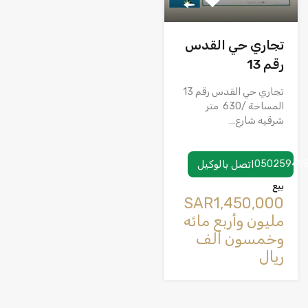
تجاري حي القدس
رقم 13
تجاري حي القدس رقم 13
المساحة /630 متر
شرقيه شارع…
05025949
اتصل بالوكيل
بيع
‪SAR1,450,000
مليون وأربع مائه
وخمسون الف
ريال