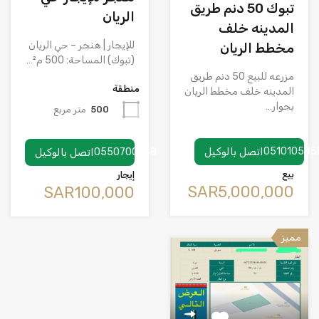
تبوك 50 دنم طريق
الريان
المدينه خلف
للإيجار | هنجر – حي الريان
مخطط الريان
(تبوك) المساحة: 500 م²…
مزرعه للبيع 50 دنم طريق
منطقة
المدينه خلف مخطط الريان
بجوار…
500
متر مربع
051010585
اتصل بالوكيل
0550700748
اتصل بالوكيل
بيع
إيجار
‪SAR5,000,000
‪SAR100,000
مميز