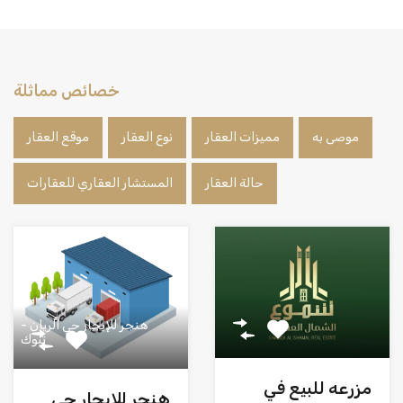
خصائص مماثلة
موصى به
مميزات العقار
نوع العقار
موقع العقار
حالة العقار
المستشار العقاري للعقارات
هنجر للإيجار حي الريان -
تبوك
مزرعه للبيع في
هنجر للإيجار حي