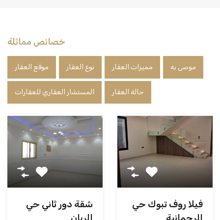
خصائص مماثلة
موصى به
مميزات العقار
نوع العقار
موقع العقار
حالة العقار
المستشار العقاري للعقارات
شقة دور ثاني حي
فيلا روف تبوك حي
الريان
الرحمانية