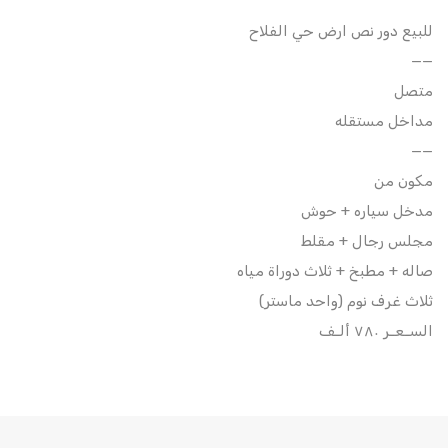
للبيع دور نص ارض حي الفلاح
——
متصل
مداخل مستقله
——
مكون من
مدخل سياره + حوش
مجلس رجال + مقلط
صاله + مطبخ + ثلاث دوراة مياه
ثلاث غرف نوم (واحد ماستر)
السـعـر ٧٨٠ ألـف