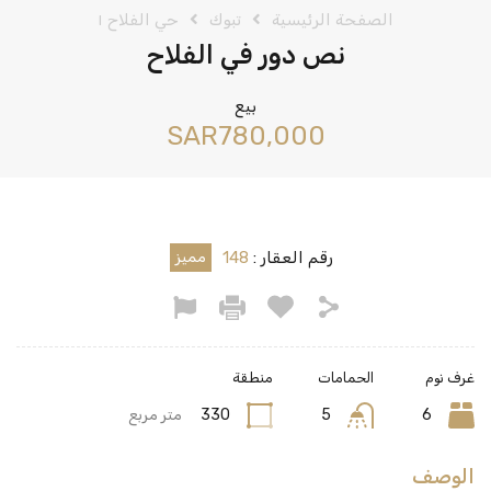
الصفحة الرئيسية
تبوك
حي الفلاح ١
نص دور في الفلاح
بيع
‪SAR780,000
رقم العقار :
148
مميز
غرف نوم
الحمامات
منطقة
6
5
330
متر مربع
الوصف