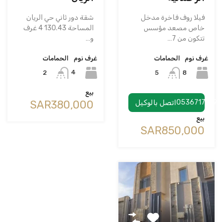
شقة دور ثاني حي الريان
فيلا روف فاخرة مدخل
المساحة 130.43 4 غرف
خاص مصعد مؤسس
و…
تتكون من 7…
غرف نوم
الحمامات
غرف نوم
الحمامات
4
8
2
5
بيع
‪SAR380,000
0536717199
اتصل بالوكيل
بيع
‪SAR850,000