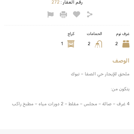
رقم العقار :
272
غرف نوم
الحمامات
كراج
1
2
2
الوصف
ملحق للإيجار حي الصفا – تبوك
يتكون من:
4 غرف – صالة – مجلس – مقلط – 2 دورات مياه – مطبخ راكب