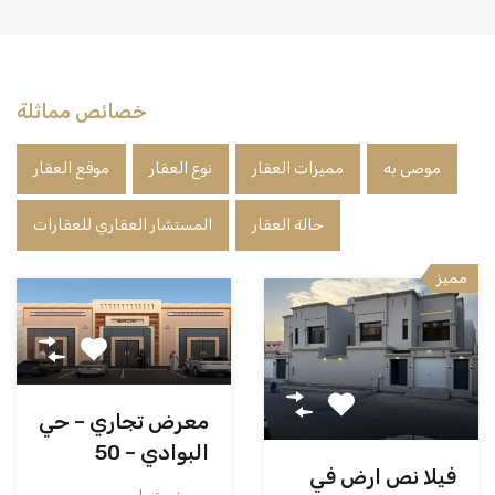
خصائص مماثلة
موصى به
مميزات العقار
نوع العقار
موقع العقار
حالة العقار
المستشار العقاري للعقارات
مميز
معرض تجاري – حي
البوادي – 50
فيلا نص ارض في