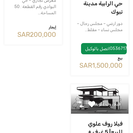
معرض تجاري – حي
حي الرابية مدينة
البوادي رقم القطعة : 50
تبوك
المساحة…
دور ارضي – مجلس رجال –
إيجار
⁠مجلس نساء – ⁠مقلط…
‪SAR200,000
053671719
اتصل بالوكيل
بيع
‪SAR1,500,000
فيلا روف علوية
فيلا روف علوي
للبيع| 5 غرف +