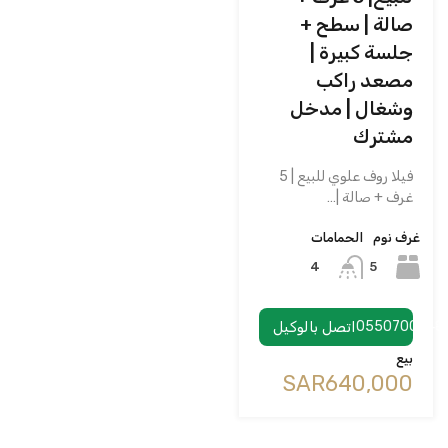
صالة | سطح +
جلسة كبيرة |
مصعد راكب
وشغال | مدخل
مشترك
فيلا روف علوي للبيع | 5
غرف + صالة |…
غرف نوم
الحمامات
5
4
0550700748
اتصل بالوكيل
بيع
‪SAR640,000