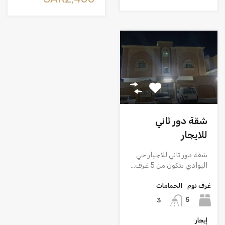
شقة دور ثاني
للايجار
شقة دور ثاني للاجيار حي
البوادي تتكون من 5 غرف…
غرف نوم
الحمامات
5
3
إيجار