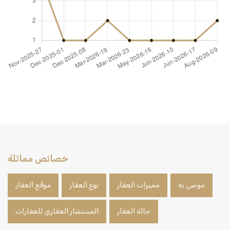
خصائص مماثلة
موصى به
مميزات العقار
نوع العقار
موقع العقار
حالة العقار
المستشار العقاري للعقارات