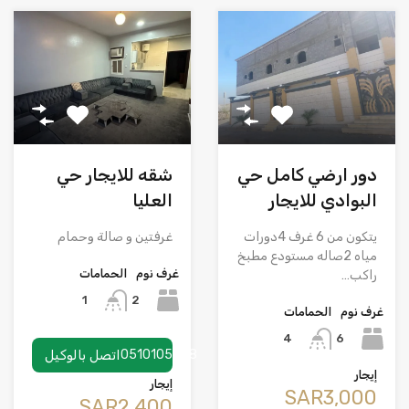
دور ارضي كامل حي
شقه للايجار حي
البوادي للايجار
العليا
يتكون من 6 غرف 4دورات
غرفتين و صالة وحمام
مياه 2صاله مستودع مطبخ
غرف نوم
الحمامات
راكب…
2
1
غرف نوم
الحمامات
6
4
0510105858
اتصل بالوكيل
إيجار
إيجار
‪SAR3,000
‪SAR2,400