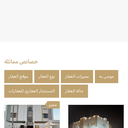
خصائص مماثلة
موصى به
مميزات العقار
نوع العقار
موقع العقار
حالة العقار
المستشار العقاري للعقارات
مميز