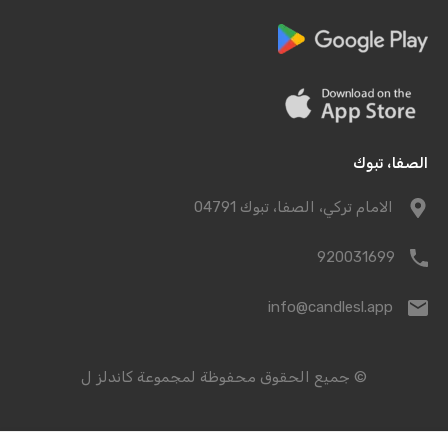
الصفا، تبوك
الامام تركي، الصفا، تبوك 04791
920031699
info@candlesl.app
© جميع الحقوق محفوظة لمجموعة كاندلز ل