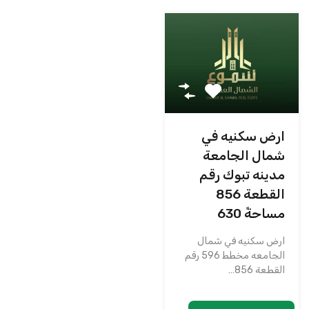
ارض سكنيه في
شمال الجامعة
مدينه تبوك رقم
القطعة 856
مساحةً 630
ارض سكنيه في شمال
الجامعه مخطط 596 رقم
القطعة 856…