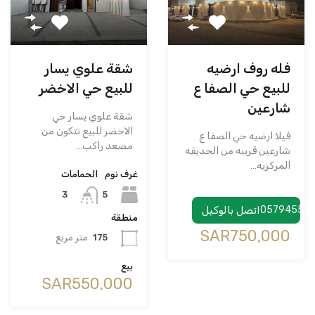
فله روف ارضيه
شقة علوي يسار
للبيع حي الصفا ع
للبيع حي الاخضر
شارعين
شقة علوي يسار حي
الاخضر للبيع تتكون من
فيلا ارضيه حي الصفا ع
مصعد راكب…
شارعين قريبه من الحديقه
المركزيه…
غرف نوم
الحمامات
5
3
05794557
اتصل بالوكيل
منطقة
‪SAR750,000
175
متر مربع
بيع
‪SAR550,000