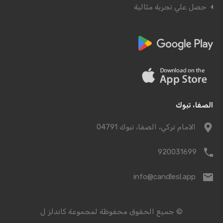
حصل علي تجربة مثالية
الصفا، تبوك
الامام تركي، الصفا، تبوك 04791
920031699
info@candlesl.app
© جميع الحقوق محفوظة لمجموعة كاندلز ل