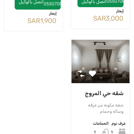
0550700748
اتصل بالوكيل
اتصل بالوكيل
0550700748
إيجار
إيجار
‪SAR3,000
‪SAR1,900
شقه حي المروج
شقه مكونه من غرفه
وصاله وحمام
غرف نوم
الحمامات
1
1