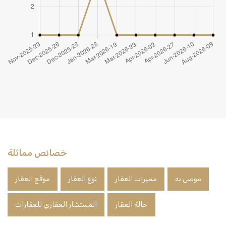
خصائص مماثلة
موصى به
مميزات العقار
نوع العقار
موقع العقار
حالة العقار
المستشار العقاري للعقارات