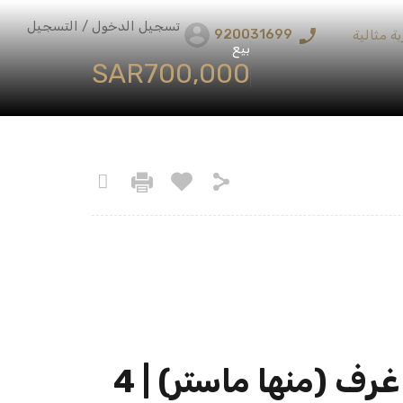
تسجيل الدخول / التسجيل
920031699
ة مثالية
بيع
‪SAR700,000
فيلا روف أرضي للبيع – حي القدس | مجلس ومقلط | 5 غرف (منها ماستر) | 4