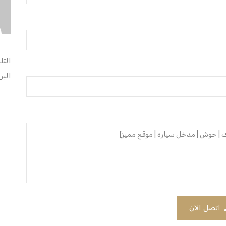
التل
البر
اتصل الان