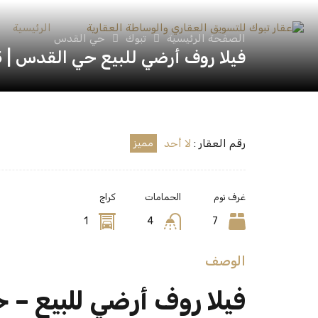
الرئيسية
الصفحة الرئيسية
تبوك
حي القدس
فيلا روف أرضي للبيع حي القدس | 5 غرف | حوش | مدخل سيارة | موقع مميز
رقم العقار :
لا أحد
مميز
غرف نوم
الحمامات
كراج
1
4
7
الوصف