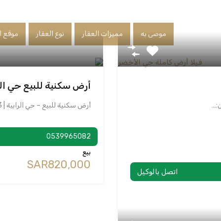
موصى به
مميزات العقار
نوع العقار
موقع ا
أرض سكنية للبيع حي الرابية | 673م² | و
ن:…
أرض سكنية للبيع – حي الرابية | 673م² | واجهة…
0539965082
بيع
‪SAR820,000
اتصل بالوكيل