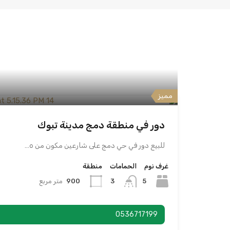
مميز
دور في منطقة دمج مدينة تبوك
للبيع دور في حي دمج على شارعين مكون من ٥…
غرف نوم
الحمامات
منطقة
5
900
متر مربع
3
0536717199