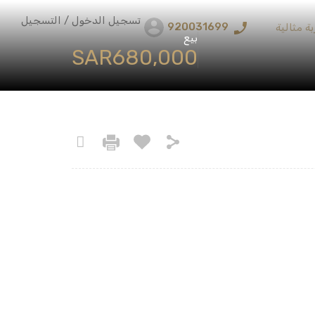
تسجيل الدخول / التسجيل
920031699
ة مثالية
بيع
‪SAR680,000