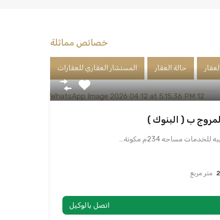
خصائص مماثلة
لعقار
حالة العقار
المستشار العقاري للعقارات
روج ب ( البنوك )
خدمات مساحه 234م مكونة…
متر مربع
اتصل بالوكيل