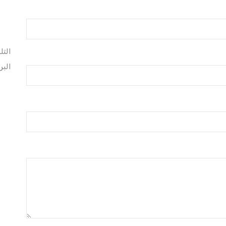
التل
البر