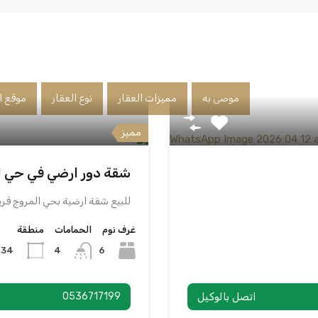
موصى به
مميزات العقار
نوع العقار
موقع ا
مميز
شقة دور ارضي في حي لم
للبيع شقة ارضية بحي المروج قريبه لل
غرف نوم
الحمامات
منطقة
234
6
4
اتصل بالوكيل
0536717199