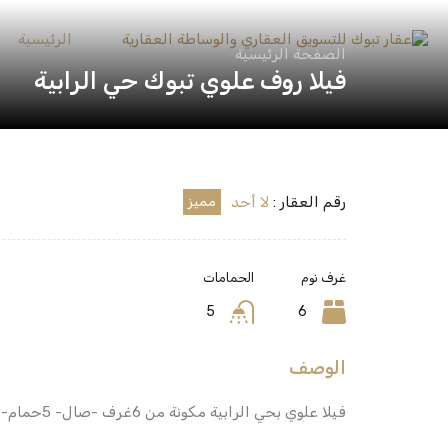
الرئيسية
الصفحة الرئيسية
فيلا روف علوي تبوك حي الرابية
رقم العقار :
لا أحد
مميز
غرف نوم
الحمامات
5
6
الوصف
فيلا علوي بحي الرابية مكونة من 6غرف -صال- 5حمام- مدخل مستقل-غرفة غسيل-مصعد-سطح