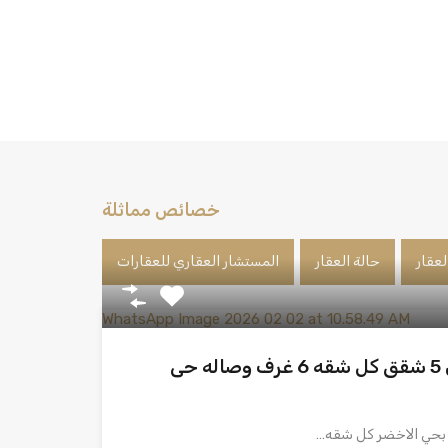
خصائص مماثلة
لعقار
حالة العقار
المستشار العقاري للعقارات
مشروع سكنى مكون من 5 شقق كل شقه 6 غرف وصاله حى