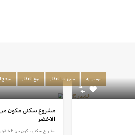
موصى به
مميزات العقار
نوع العقار
موقع ا
الاخضر
مشروع سكنى مكون من 5 شقق بحي الاخضر كل شقه…