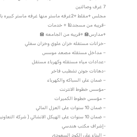
7 غرف وصالتين
مجلس +مقلط +2غرفه ماستر منها غرفه ماستر كبيره بالملحق غرفه ملابس بدورة مياه +2غرفه +2صاله +مستودع +مطبخ بغرفه غسيل +5دورات مياه +بوفيه+سطح مع جلسه خارجيه
-قريبه من مسجد🕌 + خدمات
+مدارس🏫 +قريبه من الجامعه 🏫
-خزانات مستقله خزان علوي وخزان سفلي
– مداخل مستقله مصعد موسس
-عدادات مياه مستقله وكهرباء مستقل
-دهانات جوتن تشطيب فاخر
– ضمان على السباكه والكهرباء
-مؤسس خطوط الانترنت
– ⁠مؤسس خطوط الكميرات
– ضمان 10 سنوات على العزل المائي
– ضمان 10 سنوات على الهيكل الانشائي ( شركة التعاونيه )
-⁠إشراف مكتب هندسي
– ⁠البناء على الكود السعودي