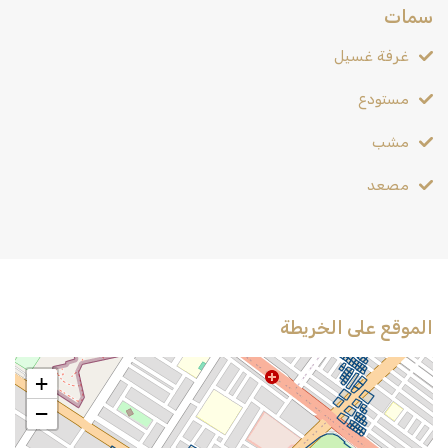
سمات
غرفة غسيل
مستودع
مشب
مصعد
الموقع على الخريطة
+
−