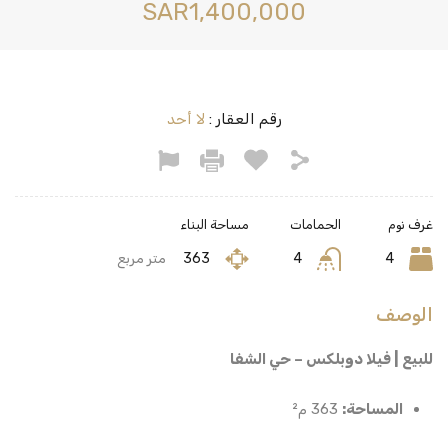
‪SAR1,400,000
رقم العقار :
لا أحد
غرف نوم
الحمامات
مساحة البناء
4
4
363
متر مربع
الوصف
للبيع | فيلا دوبلكس – حي الشفا
المساحة:
363 م²