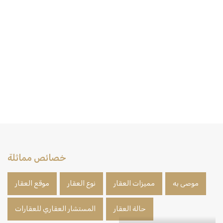
خصائص مماثلة
موصى به
مميزات العقار
نوع العقار
موقع العقار
حالة العقار
المستشار العقاري للعقارات