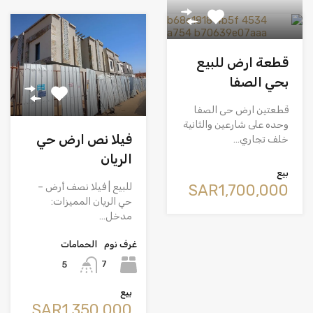
قطعة ارض للبيع
بحي الصفا
قطعتين ارض حى الصفا
وحده على شارعين والثانية
فيلا نص ارض حي
خلف تجاري…
الريان
بيع
للبيع | فيلا نصف أرض –
‪SAR1,700,000
حي الريان المميزات:
مدخل…
غرف نوم
الحمامات
7
5
بيع
‪SAR1,350,000