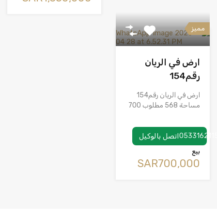
مميز
ارض في الريان
رقم154
ارض في الريان رقم154
مساحة 568 مطلوب 700
053316211
اتصل بالوكيل
بيع
‪SAR700,000