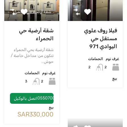
شقة أرضية حي الحمراء
فيلا روف علوي
شقة أرضية حي
مستقل حي
الحمراء
اليوادي 971
شقة أرضية بحي الحمراء
تتكون من: مداخل خاصة /
غرف نوم
الحمامات
حوش…
2
2
غرف نوم
الحمامات
بيع
2
3
0550700748
اتصل بالوكيل
بيع
‪SAR330,000