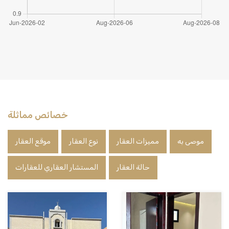
خصائص مماثلة
موصى به
مميزات العقار
نوع العقار
موقع العقار
حالة العقار
المستشار العقاري للعقارات