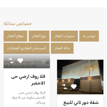
خصائص مماثلة
موصى به
مميزات العقار
نوع العقار
موقع العقار
حالة العقار
المستشار العقاري للعقارات
فلا روف ارضي حى
الاخضر
فيلا روف ارضي بحى
الاخضر مكونه من 6 غرف
شقة دور ثاني للبيع
وصاله…