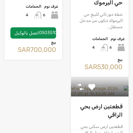
حي اليرموك
غرف نوم
الحمامات
شقة دور ثاني للبيع حي
6
4
اليرموك تتكون من مدخل
مستقل…
0503510953
اتصل بالوكيل
غرف نوم
الحمامات
بيع
6
4
‪SAR700,000
بيع
‪SAR530,000
قطعتين ارض بحي
الراقي
قطعتين ارض سكنى بحي
الحمرا خلف مول الراقي