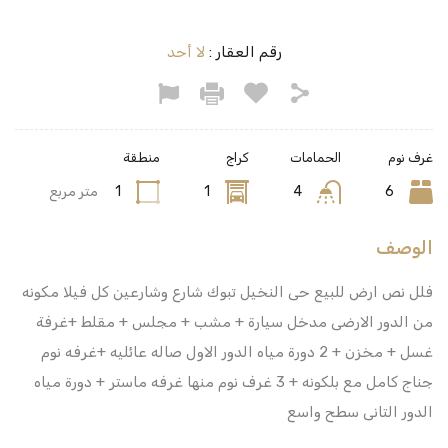
رقم العقار :
لا أحد
غرف نوم
الحمامات
كراج
منطقة
6
4
1
1
متر مربع
الوصف
فلل نص ارض للبيع حى النخيل تبوك شارع وشارعين كل فيلا مكونه
من الدور الارضى مدخل سيارة + مشب + مجلس + مقلط +غرفة
غسل + مخزن + 2 دورة مياه الدور الاول صاله عائليه +غرفه نوم
جناج كامل مع بلكونه + 3 غرف نوم منها غرفه ماستر + دورة مياه
الدور التانى سطح واسع