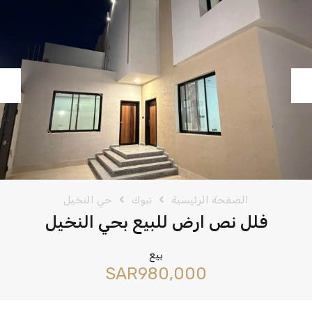
vious
Next
الصفحة الرئيسية
تبوك
حي النخيل
فلل نص ارض للبيع بحي النخيل
بيع
‪SAR980,000