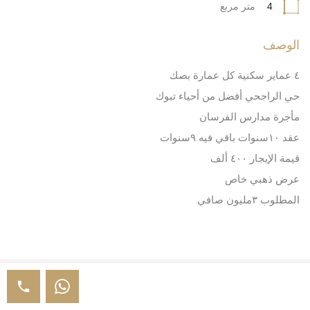
4
متر مربع
الوصف
٤ عماير سكنية كل عمارة بصك
حي الراجحي أفضل من أحياء تبوك
مأجرة مدارس الفرسان
عقد ١٠سنوات باقي فيه ٩سنوات
قيمة الإيجار ٤٠٠ ألف
عرض ذهبي خاص
المطلوب ٣مليون صافي
الموقع على الخريطة