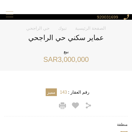
920031699
الصفحة الرئيسية
تبوك
حي الراجحي
عماير سكني حي الراجحي
بيع
‪SAR3,000,000
رقم العقار :
143
مميز
منطقة