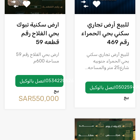
للبيع أرض تجاري
ارض سكنية تبوك
سكني بحي الحمراء
بحي الفلاح رقم
رقم 469
قطعه 59
للبيع أرض تجاري سكني
ارض بحي الفلاح رقم 59
بحي الحمراء جنوبيه
مساحة 600م
شارع25 متر والمساحه…
0534220626
اتصل بالوكيل
05025949
اتصل بالوكيل
بيع
‪SAR550,000
بيع