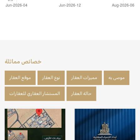
خصائص مماثلة
موصى به
مميزات العقار
نوع العقار
موقع العقار
حالة العقار
المستشار العقاري للعقارات