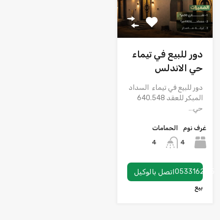
دور للبيع في تيماء
حي الاندلس
دور للبيع في تيماء السداد
المبكر للعقد 640.548
حي…
غرف نوم
الحمامات
4
4
0533162115
اتصل بالوكيل
بيع