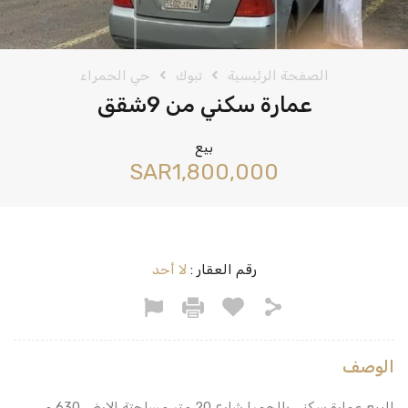
الصفحة الرئيسية
تبوك
حي الحمراء
عمارة سكني من 9شقق
بيع
‪SAR1,800,000
رقم العقار :
لا أحد
الوصف
للبيع عمارة سكني بالحمرا شارع 20 متر مساحتة الارض 630 م