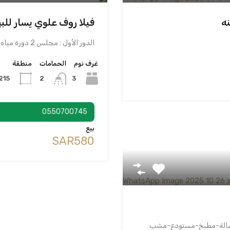
فيلا روف علوي يسار للب
الدور الأول : مجلس 2 دورة مياه غرفة طعام غرفة…
غرف نوم
الحمامات
منطقة
215
3
2
0550700745
بيع
‪SAR580
 دوبلكس حي الريان مكونة من 7غرف-6حمامات-3صالة-مطبخ-مستودع-مشب