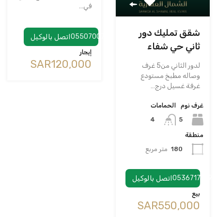
في…
شقق تمليك دور
0550700748
اتصل بالوكيل
ثاني حي شفاء
إيجار
‪SAR120,000
لدور الثاني من5 غرف
وصاله مطبخ مستودع
غرفة غسيل درج…
غرف نوم
الحمامات
5
4
منطقة
180
متر مربع
0536717199
اتصل بالوكيل
بيع
‪SAR550,000