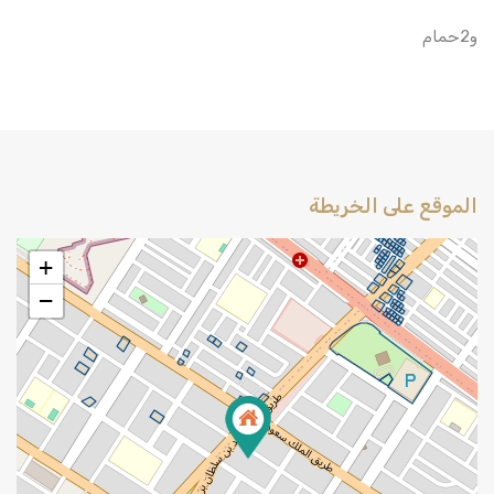
و2حمام
الموقع على الخريطة
+
−