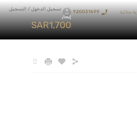
تسجيل الدخول / التسجيل
920031699
ة مثالية
إيجار
‪SAR1,700