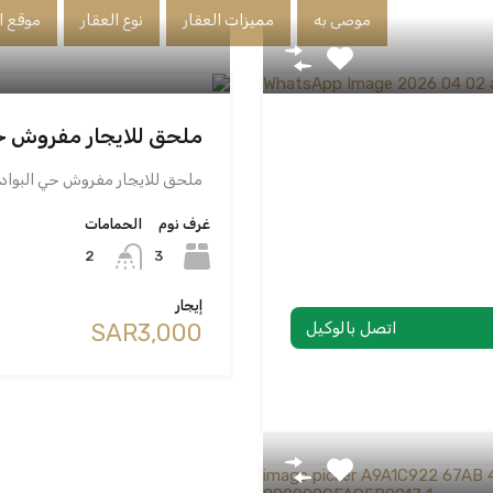
موصى به
مميزات العقار
نوع العقار
موقع ا
ملحق للايجار مفروش ح
ملحق للايجار مفروش حي البوادي 3 غرف مفروشه 2 د
غرف نوم
الحمامات
3
2
إيجار
اتصل بالوكيل
‪SAR3,000