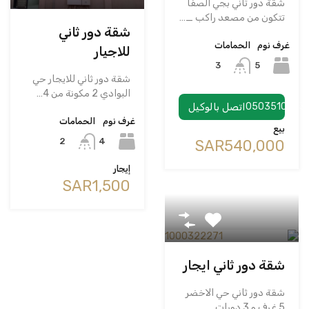
شقة دور تاني بجي الصفا
تتكون من مصعد راكب _…
شقة دور ثاني
غرف نوم
الحمامات
للاجيار
5
3
شقة دور ثاني للايجار حي
البوادي 2 مكونة من 4…
0503510953
اتصل بالوكيل
غرف نوم
الحمامات
بيع
4
2
‪SAR540,000
إيجار
‪SAR1,500
شقة دور ثاني ايجار
شقة دور ثاني حي الاخضر
5 غرف و 3 دورات…