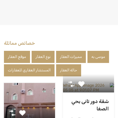
خصائص مماثلة
موصى به
مميزات العقار
نوع العقار
موقع العقار
حالة العقار
المستشار العقاري للعقارات
شقة دور تانى بحي
الصفا