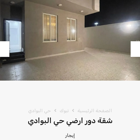
vious
Next
الصفحة الرئيسية
تبوك
حي البوادي
شقة دور ارضي حي البوادي
إيجار