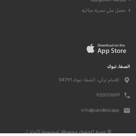
حصل علي تجربة مثالية
الصفا، تبوك
الامام تركي، الصفا، تبوك 04791
920031699
info@candlesl.app
© جميع الحقوق محفوظة لمجموعة كاندلز ل