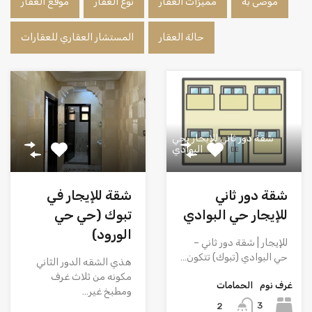
موصى به
مميزات العقار
نوع العقار
موقع العقار
حالة العقار
المستشار العقاري للعقارات
شقة دور ثاني للإيجار بحي
البوادي
شقة للإيجار في
شقة دور ثاني
تبوك (حي حي
للإيجار حي البوادي
الورود)
للإيجار | شقة دور ثاني –
حي البوادي (تبوك) تتكون…
هذي الشقه الدور الثاني
مكونه من ثلاث غرف
غرف نوم
الحمامات
ومطبخ غير…
3
2