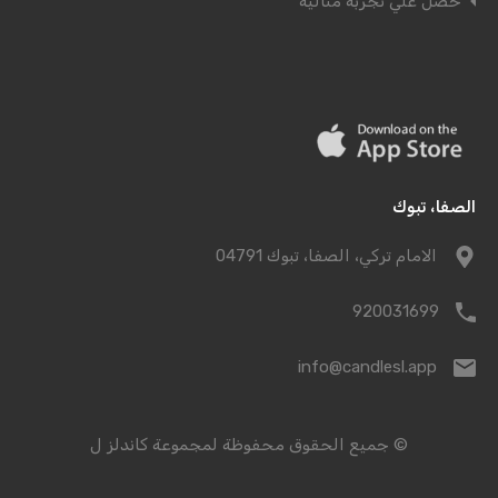
حصل علي تجربة مثالية
الصفا، تبوك
الامام تركي، الصفا، تبوك 04791
920031699
info@candlesl.app
© جميع الحقوق محفوظة لمجموعة كاندلز ل