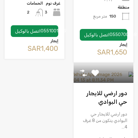
غرف نوم
الحمامات
منطقة
3
2
150
متر مربع
0551001359
اتصل بالوكيل
0550700748
اتصل بالوكيل
إيجار
إيجار
‪SAR1,400
‪SAR1,650
دور ارضي للايجار
حي البوادي
دور ارضي للايجار حي
البوادي يتكون من 8 غرف
4…