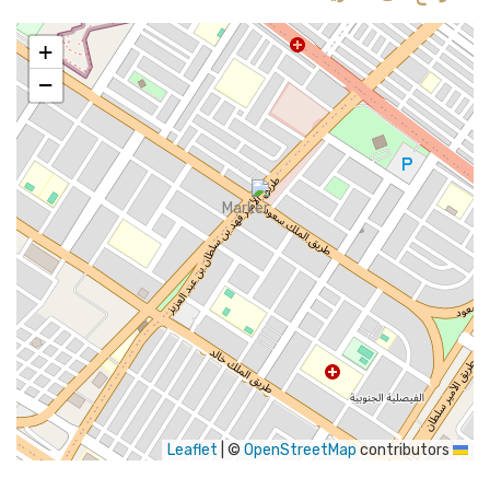
+
−
|
©
OpenStreetMap
contributors
Leaflet