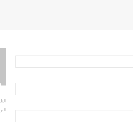
التل
البر