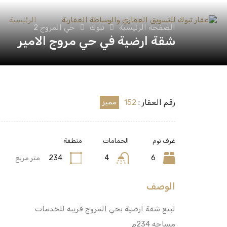
الرئيسية
الصفحة الرئيسية
تبوك
حي المروج 2
شقة ارضية في حي مروج الامير
رقم العقار :
152
مميز
غرف نوم
الحمامات
منطقة
6
4
234
متر مربع
الوصف
لبيع شقة ارضية بحي المروج قريبه للخدمات
مساحه 234م