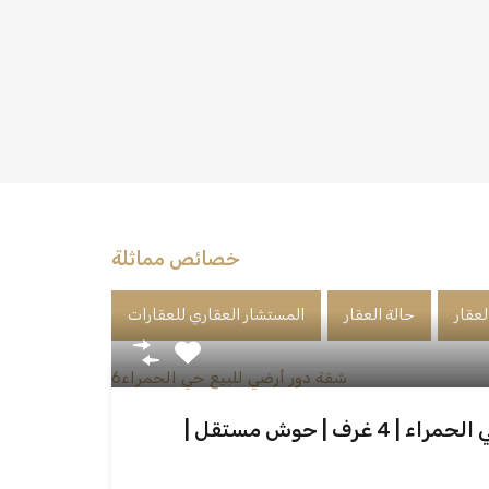
خصائص مماثلة
لعقار
حالة العقار
المستشار العقاري للعقارات
شقة دور أرضي للبيع حي الحمراء | 4 غرف | حوش مستقل |