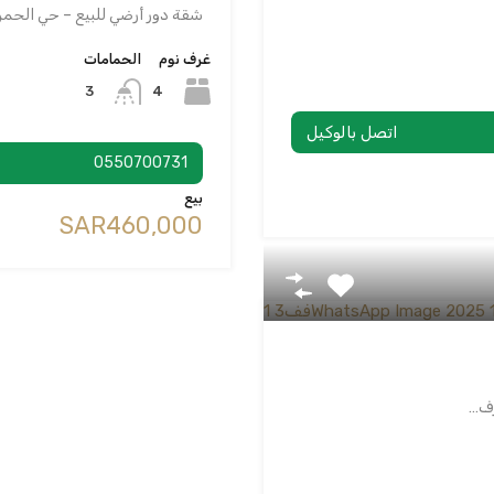
شقة دور أرضي للبيع – حي الحمراء | 4 
غرف نوم
الحمامات
4
3
اتصل بالوكيل
0550700731
بيع
‪SAR460,000