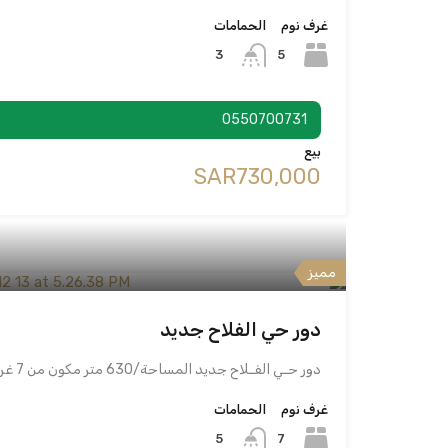
غرف نوم
الحمامات
5
3
0550700731
بيع
‪SAR730,000
مميز
دور حي الفلاح جديد
دور حـي الفـلاح جديد المساحة/630 متر مكون من 7 غرف…
غرف نوم
الحمامات
7
5