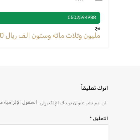
0502594988
بيع
‪SAR1,360,000 مليون وثلاث مائه وستون الف ريال
اترك تعليقاً
الحقول الإلزامية مش
لن يتم نشر عنوان بريدك الإلكتروني.
التعليق
*