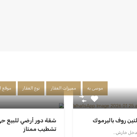
موصى به
مميزات العقار
نوع العقار
موقع ا
ين روف باليرموك
تشطيب ممتاز
مدخل خارش…