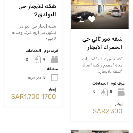
شقه للايجار حي
البوادي2
شقة ايجار حي البوادي
تتكون من اربع غرف وصالة
شقة دور تاني حي
2دوره…
الحمراء الايجار
غرف نوم
الحمامات
*5خمس غرف *3دورات
4
2
مياة *مطبخ راكب *صالة
منطقة
*شقة للايجار…
5
متر مربع
غرف نوم
الحمامات
إيجار
5
3
‪SAR1,700 1700
إيجار
‪SAR2,300