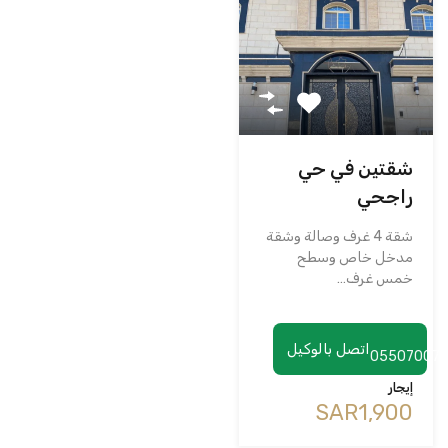
شقتين في حي
راجحي
شقة 4 غرف وصالة وشقة
مدخل خاص وسطح
خمس غرف…
اتصل بالوكيل
05507007
إيجار
‪SAR1,900