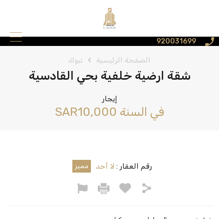
920031699
الصفحة الرئيسية
تبوك
شقة ارضية خلفية بحي القادسية
إيجار
‪SAR10,000 في السنة
رقم العقار :
لا أحد
مميز