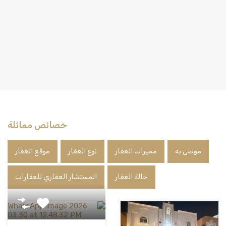
خصائص مماثلة
موصى به
مميزات العقار
نوع العقار
موقع العقار
حالة العقار
المستشار العقاري للعقارات