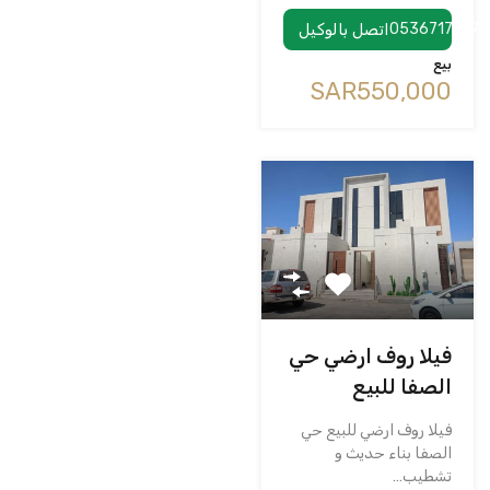
0536717199
اتصل بالوكيل
بيع
‪SAR550,000
فيلا روف ارضي حي
الصفا للبيع
فيلا روف ارضي للبيع حي
الصفا بناء حديث و
تشطيب…