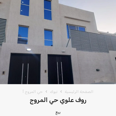
الصفحة الرئيسية
تبوك
حي المروج أ
روف علوي حي المروج
بيع