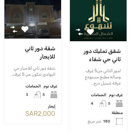
شقة دور ثاني
شقق تمليك دور
للايجار
ثاني حي شفاء
شقة دور ثاني للاجيار حي
لدور الثاني من5 غرف
البوادي تتكون من 5 غرف…
وصاله مطبخ مستودع
غرفة غسيل درج…
غرف نوم
الحمامات
5
3
غرف نوم
الحمامات
5
4
إيجار
‪SAR2,000
منطقة
180
متر مربع