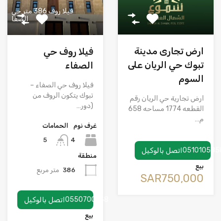
فيلا روف 386 متر حي
الصفا
ارض تجارى مدينة
فيلا روف حي
تبوك حي الريان على
الصفاء
السوم
فيلا روف حي الصفاء –
تبوك يتكون الروف من
ارض تجارية حي الريان رقم
(دور…
القطعه 1774 مساحه 658
م…
غرف نوم
الحمامات
4
5
051010585
اتصل بالوكيل
منطقة
بيع
386
متر مربع
‪SAR750,000
0550700748
اتصل بالوكيل
بيع