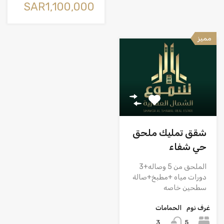
‪SAR1,100,000
مميز
شقق تمليك ملحق
حي شفاء
الملحق من 5 وصاله+3
دورات مياه +مطبخ+صالة
سطحين خاصه
غرف نوم
الحمامات
5
3