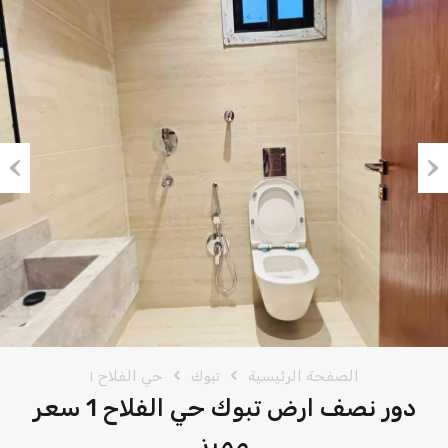
vious
Next
الصفحة الرئيسية
تبوك
حي الفلاح ١
دور نصف ارض تبوك حي الفلاح 1 سعر
مميز