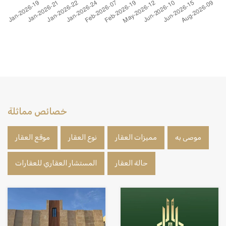
خصائص مماثلة
موصى به
مميزات العقار
نوع العقار
موقع العقار
حالة العقار
المستشار العقاري للعقارات