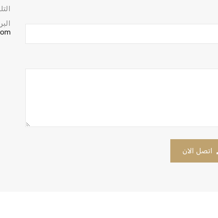
التل
البر
com
اتصل الان