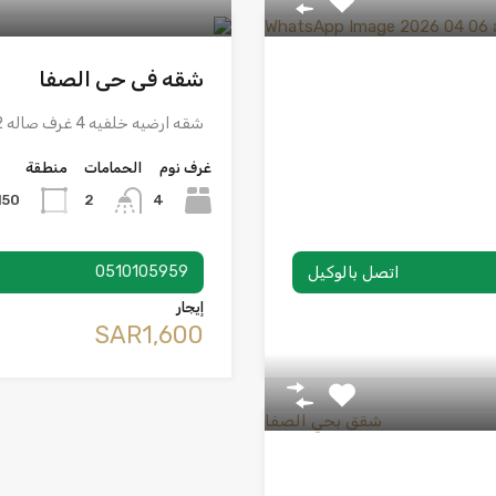
شقه فى حى الصفا
شقه ارضيه خلفيه 4 غرف صاله 2 دورة مياه المطبخ …
غرف نوم
الحمامات
منطقة
150
4
2
اتصل بالوكيل
0510105959
إيجار
‪SAR1,600