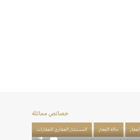
خصائص مماثلة
لعقار
حالة العقار
المستشار العقاري للعقارات