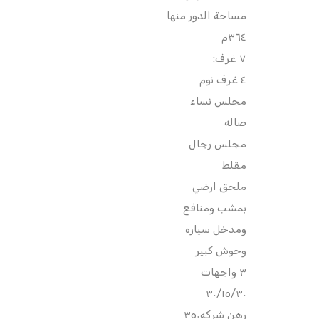
مساحة الدور منها
٣٦٤م
٧ غرف:
٤ غرف نوم
مجلس نساء
صاله
مجلس رجال
مقلط
ملحق ارضي
بمشب ومنافع
ومدخل سياره
وحوش كبير
٣ واجهات
٣٠/١٥/٣٠
رهن شركه٣٥٠