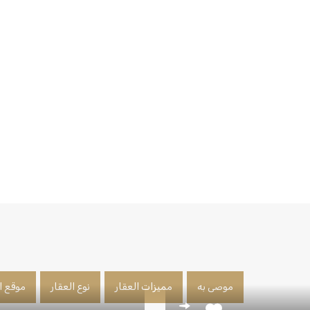
موصى به
مميزات العقار
نوع العقار
موقع ا