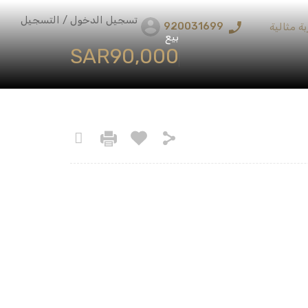
تسجيل الدخول / التسجيل
920031699
ة مثالية
بيع
‪SAR90,000