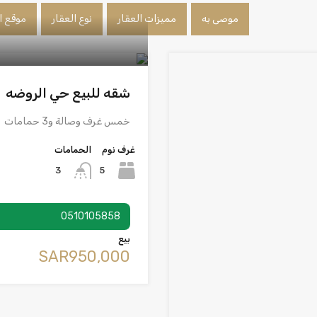
موصى به
مميزات العقار
نوع العقار
موقع ا
شقه للبيع حي الروضه
خمس غرف وصالة و3 حمامات
غرف نوم
الحمامات
5
3
0510105858
بيع
‪SAR950,000