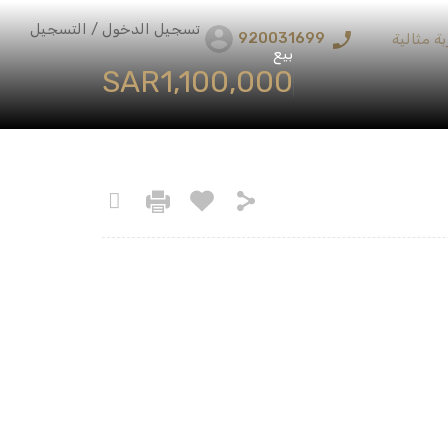
تسجيل الدخول / التسجيل
920031699
ة مثالية
بيع
‪SAR1,100,000