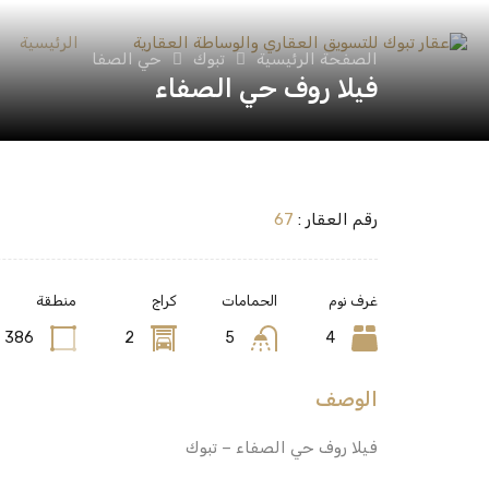
الرئيسية
الصفحة الرئيسية
تبوك
حي الصفا
فيلا روف حي الصفاء
رقم العقار :
67
غرف نوم
الحمامات
كراج
منطقة
386
2
5
4
الوصف
فيلا روف حي الصفاء – تبوك