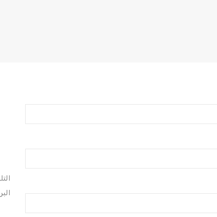
التل
البر