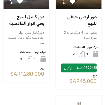
دور ارضي خلفي
دور كامل للبيع
للبيع
بحي انوار القادسية
يتكون من 4 غرف صاله 2
دور كامل بحي أنوار
دوره مياه
القادسيه مكون من : مشب
_…
غرف نوم
الحمامات
غرف نوم
الحمامات
4
2
4
4
0579455742
اتصل بالوكيل
بيع
‪SAR1,280,000
بيع
‪SAR45,000