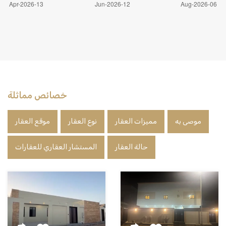
خصائص مماثلة
موصى به
مميزات العقار
نوع العقار
موقع العقار
حالة العقار
المستشار العقاري للعقارات