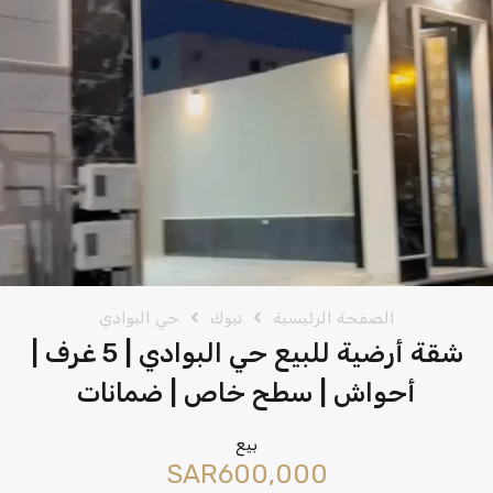
الصفحة الرئيسية
تبوك
حي البوادي
شقة أرضية للبيع حي البوادي | 5 غرف |
أحواش | سطح خاص | ضمانات
بيع
‪SAR600,000