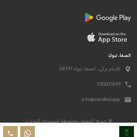
الصفا، تبوك
الامام تركي، الصفا، تبوك 04791
920031699
info@candlesl.app
© جميع الحقوق محفوظة لمجموعة كاندلز ل