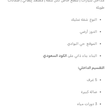
مداخل سيارات | سطح خاص لكل شقة | مصعد إيطالي | ضمانات
طويلة
النوع: شقة تمليك
الدور: أرضي
الموقع: حي البوادي
البناء: بناء ذاتي على
الكود السعودي
التقسيم الداخلي:
5 غرف
صالة كبيرة
3 دورات مياه