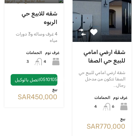
شقه للابيع حي
الربوه
4 غرف وصاله و3 دورات
مياه
شقة ارضي امامي
غرف نوم
الحمامات
للبيع حي الصفا
4
3
شقة ارضي امامي للبيع حي
الصفا تتكون من مدخل
0510105858
اتصل بالوكيل
رجال…
بيع
‪SAR450,000
غرف نوم
الحمامات
6
4
بيع
‪SAR770,000