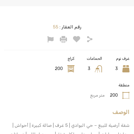
رقم العقار :
55
غرف نوم
الحمامات
كراج
200
3
3
منطقة
200
متر مربع
الوصف
شقة أرضية للبيع – حي البوادي | 5 غرف | صالة كبيرة | أحواش |