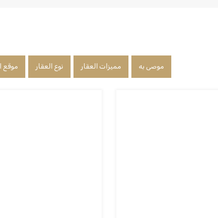
موصى به
مميزات العقار
نوع العقار
موقع ا