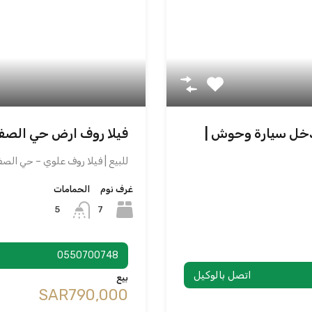
مدخل سيارة وحوش |
فيلا روف ارض حي الصفا
للبيع | فيلا روف علوي – حي الصف
غرف نوم
الحمامات
7
5
0550700748
اتصل بالوكيل
بيع
‪SAR790,000