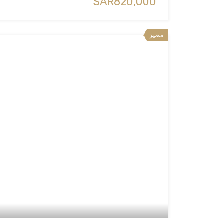
‪SAR820,000
مميز