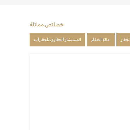
خصائص مماثلة
لعقار
حالة العقار
المستشار العقاري للعقارات