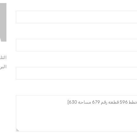
التل
البر