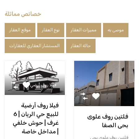
خصائص مماثلة
موصى به
مميزات العقار
نوع العقار
موقع العقار
حالة العقار
المستشار العقاري للعقارات
فيلا روف أرضي
فيلا روف أرضية
للبيع حي الريان | 6
فلتين روف علوى
غرف | حوش خلفي
بحى الصفا
| مداخل خاصة
فلتين روف علوى بحى