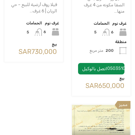
فيلا روف أرضية للبيع – حي
الصفا مكونه من 4 غرف
الريان | 6 غرف…
منها…
غرف نوم
الحمامات
غرف نوم
الحمامات
6
6
5
5
منطقة
بيع
‪SAR730,000
200
متر مربع
0503510953
اتصل بالوكيل
بيع
‪SAR650,000
مميز