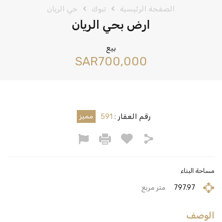
الصفحة الرئيسية
تبوك
حي الريان
ارض بحي الريان
بيع
‪SAR700,000
رقم العقار :
591
مميز
مساحة البناء
797.97
متر مربع
الوصف