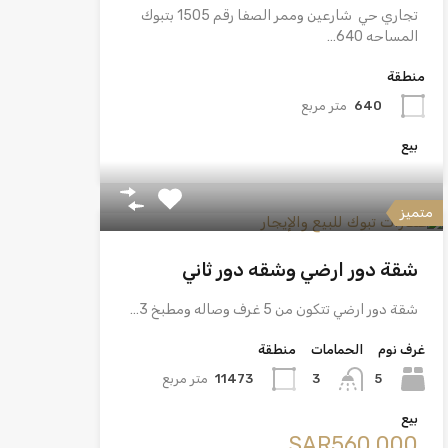
تجاري حي شارعين وممر الصفا رقم 1505 بتبوك
المساحه 640…
منطقة
640
متر مربع
بيع
متميز
شقة دور ارضي وشقه دور ثاني
شقة دور ارضي تتكون من 5 غرف وصاله ومطبخ 3…
غرف نوم
الحمامات
منطقة
5
11473
متر مربع
3
بيع
‪SAR560,000