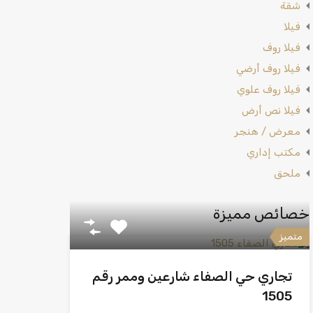
شقة
فيلا
فيلا روف
فيلا روف أرضي
فيلا روف علوي
فيلا نص أرض
معرض / هنجر
مكتب إداري
ملحق
خصائص مميزة
متميز
تجاري حي الصفاء شارعين وممر رقم
1505