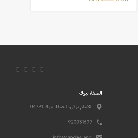
الصفا، تبوك
الامام تركي، الصفا، تبوك 04791
920031699
info@candlesl.app