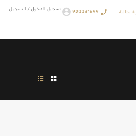
تسجيل الدخول / التسجيل
920031699
ة مثالية