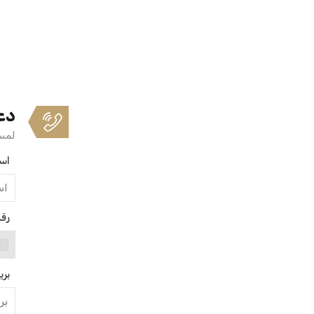
دع
لمسا
اس
رق
بري