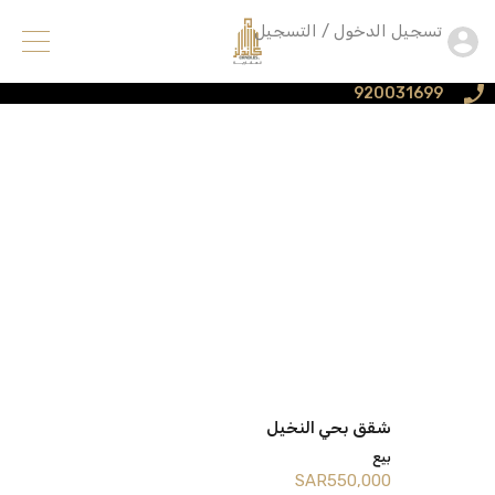
تسجيل الدخول / التسجيل
920031699
شقق بحي النخيل
فيلا روف ارضي حي اليرموك
بيع
بيع
‪SAR550,000
‪SAR680,000